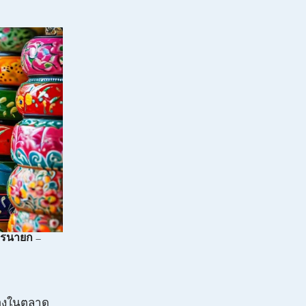
ครนายก –
ของในตลาด