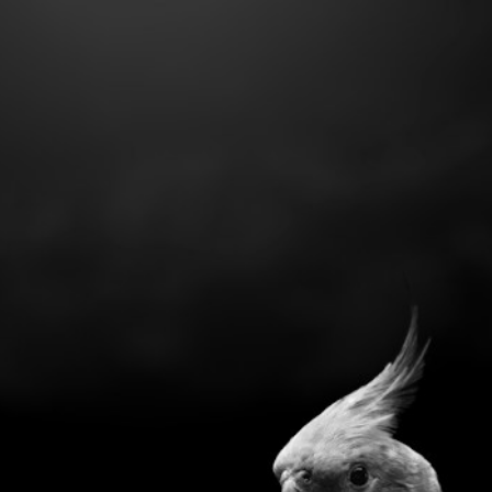
Skip
to
content