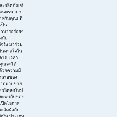
ละผลิตภัณฑ์
ลาดนครนายก
หรับคุณ! ที่
เป็น
อาหารอร่อยๆ
ยงกับ
้จริง มาร่วม
บันดาลใจใน
ตลาด เวลา
คุณจะได้
ด้วยความมี
กหลายของ
กๆ มากมายขาย
ลผลิตสดใหม่
ณจะพบกับของ
 เปิดโอกาส
ละสัมผัสกับ
้จริง ประเภท