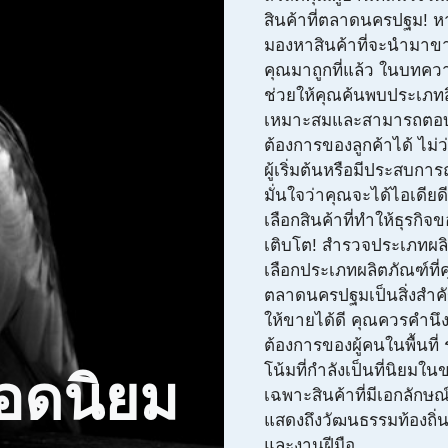
สินค้าที่ตลาดนครปฐม! ห
มองหาสินค้าที่จะนำมาข
คุณมาถูกที่แล้ว ในบทควา
ช่วยให้คุณค้นพบประเภทสิ
เหมาะสมและสามารถตอ
ต้องการของลูกค้าได้ ไม่
ผู้เริ่มต้นหรือมีประสบการ
มั่นใจว่าคุณจะได้ไอเดียด
เลือกสินค้าที่ทำให้ธุรกิจ
เติบโต! สำรวจประเภทผล
เลือกประเภทผลิตภัณฑ์ที
ตลาดนครปฐมเป็นสิ่งสำคั
ให้ขายได้ดี คุณควรคำนึ
ต้องการของผู้คนในพื้นที
โน้มที่กำลังเป็นที่นิยมใ
อดนิยม
เฉพาะสินค้าที่มีเอกลักษ
แสดงถึงวัฒนธรรมท้องถิ่
และงานฝีมือ ...