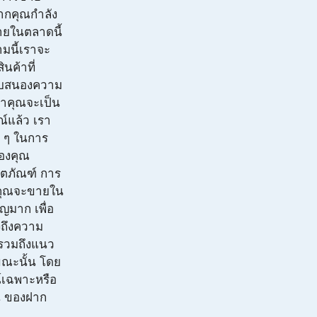
ากคุณกำลัง
ายในตลาดนี้
มนี้เราจะ
นค้าที่
บสนองความ
ว่าคุณจะเป็น
ณ์แล้ว เรา
ี ๆ ในการ
ของคุณ
ิตภัณฑ์ การ
่คุณจะขายใน
ญมาก เพื่อ
งถึงความ
่ รวมถึงแนว
นขณะนั้น โดย
ณ์เฉพาะหรือ
น ของฝาก