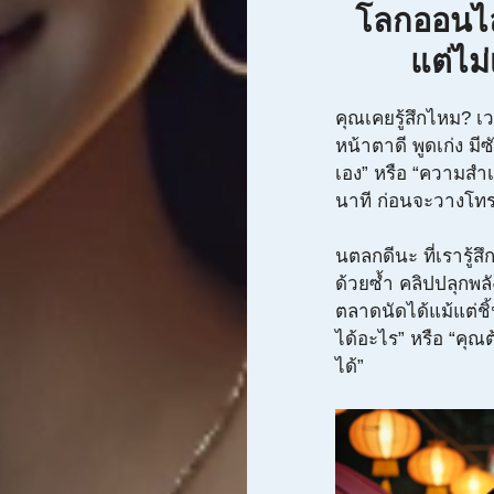
โลกออนไลน
แต่ไม
คุณเคยรู้สึกไหม? เว
หน้าตาดี พูดเก่ง มี
เอง” หรือ “ความสำเร็
นาที ก่อนจะวางโทร
นตลกดีนะ ที่เรารู้สึก
ด้วยซ้ำ คลิปปลุกพล
ตลาดนัดได้แม้แต่ชิ
ได้อะไร” หรือ “คุณ
ได้”