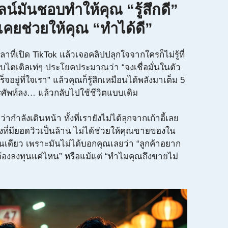
์มันชอบทำให้คุณ “รู้สึกดี”
่เคยช่วยให้คุณ “ทำได้ดี”
ลาที่เปิด TikTok แล้วเจอคลิปปลุกใจจากใครก็ไม่รู้ที่
ซับไตเติลเท่ๆ ประโยคประมาณว่า “จงเชื่อมั่นในตัว
จอยู่ที่ใจเรา” แล้วคุณก็รู้สึกเหมือนได้พลังมาเต็ม 5
ศัพท์ลง… แล้วกลับไปใช้ชีวิตแบบเดิม
ว่ากำลังเดินหน้า ทั้งที่เรายังไม่ได้ลุกจากเก้าอี้เลย
ังที่มียอดวิวเป็นล้าน ไม่ได้ช่วยให้คุณขายของใน
้นเดียว เพราะมันไม่ได้บอกคุณเลยว่า “ลูกค้าอยาก
ต้องลงทุนแค่ไหน” หรือแม้แต่ “ทำไมคุณถึงขายไม่