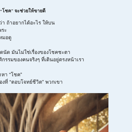
า “โชค” จะช่วยให้ขายดี
่อว่า ถ้าอยากได้อะไร ให้บน
พระ
หมอดู
นัด มันไม่ใช่เรื่องของโชคชะตา
ิกรรมของคนจริงๆ ที่เดินอยู่ตรงหน้าเรา
าหา “โชค”
ที่ “ตอบโจทย์ชีวิต” พวกเขา