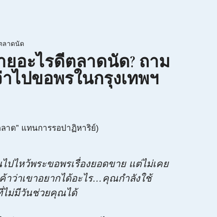
ตลาดนัด
 ขายอะไรดีตลาดนัด? ถาม
กว่าไปขอพรในกรุงเทพฯ
งตลาด” แทนการรอปาฏิหาริย์)
นไปไหว้พระขอพรเรื่องยอดขาย แต่ไม่เคย
ค้าว่าเขาอยากได้อะไร…คุณกำลังใช้
ี่ไม่มีวันช่วยคุณได้