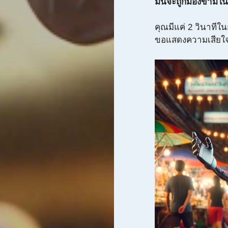
มันจะถูกมองข้ามในเ
คุณมีแค่ 2 วินาทีใ
ขอแสดงความเสียใจ…