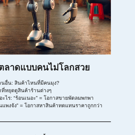
ฟังตลาดแบบคนไม่โลกสวย
นอื่น: สินค้าไหนที่มีคนมุง?
ที่หยุดดูสินค้าร้านต่างๆ
นอะไร: “ร้อนเนอะ” = โอกาสขายพัดลมพกพา
นแพงจัง” = โอกาสหาสินค้าทดแทนราคาถูกกว่า