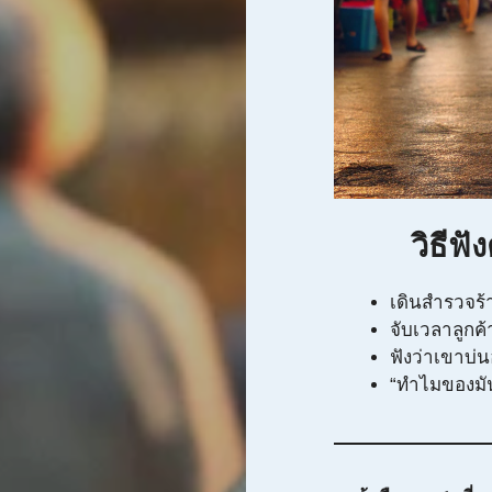
วิธี
เดินสำรวจร้า
จับเวลาลูกค้า
ฟังว่าเขาบ่
“ทำไมของมั