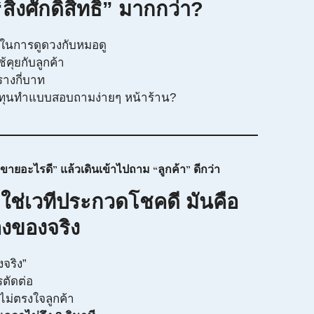
“สิ่งศักดิ์สิทธิ์” มากกว่า?
มงในการดูดวงกับหมอดู
้คุยกับลูกค้า
งรางกี่บาท
ณลงทุนทำแบบสอบถามง่ายๆ หน้าร้าน?
ขายอะไรดี” แล้วเดินเข้าไปถาม “ลูกค้า” ดีกว่า
ใช่เวทีประกวดโชคดี มันคือ
งของจริง
องจริง”
รตัดต่อ
ไม่ตรงใจลูกค้า