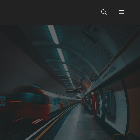
Skip
to
Menu
content